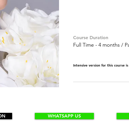
Course Duration
Full Time - 4 months / P
Intensive version for this course i
ON
WHATSAPP US