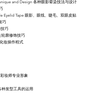
ng Technique and Design 各种眼影晕染技法与设计
技巧
h, Double Eyelid Tape 眼影、眼线、睫毛、双眼皮贴
饰技巧
修饰技巧
脸型五官及轮廓修饰技巧
e 标准化妆操作程式
 Image 彩妆师专业形象
 Tools 各种发型工具的运用